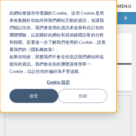
MENU
此網站會儲存你電腦的 Cookie。這些 Cookie 是用
登录
咨询与购买
來收集關於你如何與我們網站互動的資訊，並讓我
們能記住你。我們會使用此資訊來改善和自訂你的
瀏覽體驗，以及關於此網站和其他媒體訪客的分析
Xi Engineering 公司演示如何通
和指標。若要進一步了解我們使用的 Cookie，請查
看我們的《隱私權政策》。
过 COMSOL Server™ 访问 App
如果你拒絕，那麼我們不會在你造訪我們網站時追
蹤你的資訊。我們會在你的瀏覽器使用單一
Cookie，以記住你的偏好為不受追蹤。
返回视频中心
Cookie 設定
时长： 9:58
接受
拒絕