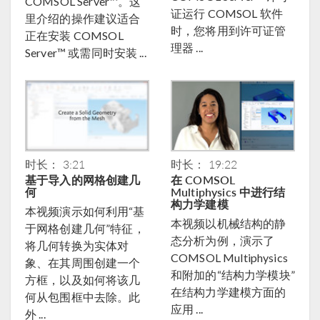
COMSOL Server™。这
证运行 COMSOL 软件
里介绍的操作建议适合
时，您将用到许可证管
正在安装 COMSOL
理器 ...
Server™ 或需同时安装 ...
时长： 3:21
时长： 19:22
基于导入的网格创建几
在 COMSOL
何
Multiphysics 中进行结
构力学建模
本视频演示如何利用“基
本视频以机械结构的静
于网格创建几何”特征，
态分析为例，演示了
将几何转换为实体对
COMSOL Multiphysics
象、在其周围创建一个
和附加的“结构力学模块”
方框，以及如何将该几
在结构力学建模方面的
何从包围框中去除。此
应用 ...
外 ...