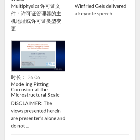
Multiphysics 许可证文
Winfried Geis delivered
件：许可证管理器的主
a keynote speech ...
机地址或许可证类型变
更 ...
时长： 26:06
Modeling Pitting
Corrosion at the
Microstructural Scale
DISCLAIMER: The
views presented herein
are presenter's alone and
do not ...