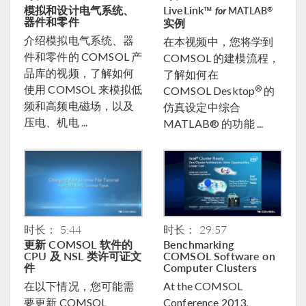
模拟和设计电气系统、
LiveLink™
®
MATLAB
for
器件和零件
实例
介绍模拟电气系统、器
在本视频中，您将学到
件和零件的 COMSOL 产
COMSOL 的建模流程，
品库的视频，了解如何
了解如何在
使用 COMSOL 来模拟低
®
COMSOL Desktop
的
频和高频电磁场，以及
仿真设定中综合
压电、机电 ...
MATLAB® 的功能 ...
时长： 5:44
时长： 29:57
更新 COMSOL 软件的
Benchmarking
CPU 及 NSL 类许可证文
COMSOL Software on
件
Computer Clusters
在以下情况，您可能需
At the COMSOL
要更新 COMSOL
Conference 2013,