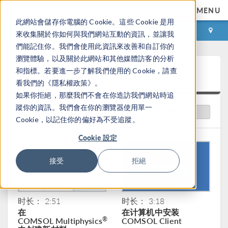
MENU
此網站會儲存你電腦的 Cookie。這些 Cookie 是用
登录
咨询与购买
來收集關於你如何與我們網站互動的資訊，並讓我
們能記住你。我們會使用此資訊來改善和自訂你的
瀏覽體驗，以及關於此網站和其他媒體訪客的分析
视频中心
和指標。若要進一步了解我們使用的 Cookie，請查
看我們的《隱私權政策》。
如果你拒絕，那麼我們不會在你造訪我們網站時追
蹤你的資訊。我們會在你的瀏覽器使用單一
推荐视频
排序
Cookie，以記住你的偏好為不受追蹤。
Cookie 設定
接受
拒絕
时长： 2:51
时长： 3:18
在
在计算机中安装
COMSOL Multiphysics
COMSOL Client
®