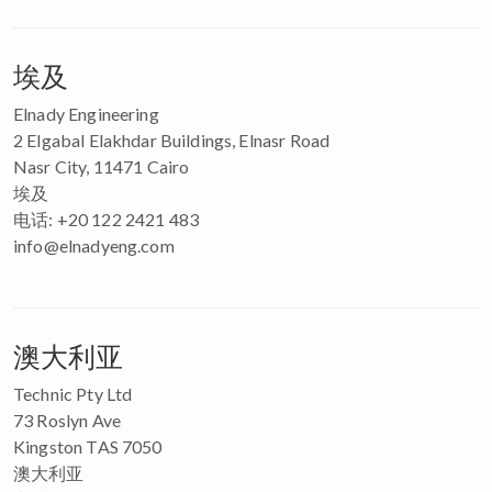
埃及
Elnady Engineering
2 Elgabal Elakhdar Buildings, Elnasr Road
Nasr City, 11471 Cairo
埃及
电话: +20 122 2421 483
info@elnadyeng.com
澳大利亚
Technic Pty Ltd
73 Roslyn Ave
Kingston TAS 7050
澳大利亚