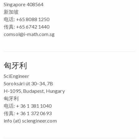
Singapore 408564
新加坡
电话: +65 8088 1250
传真: +65 6742 1440
comsol@i-math.com.sg
匈牙利
SciEngineer
Soroksári út 30–34, 7B
H-1095, Budapest, Hungary
匈牙利
电话: + 36 1 381 1040
传真: + 36 1 372 0693
info (at) sciengineer.com