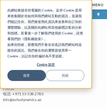
MENU
此網站會儲存你電腦的 Cookie。這些 Cookie 是用
登录
咨询与购买
來收集關於你如何與我們網站互動的資訊，並讓我
們能記住你。我們會使用此資訊來改善和自訂你的
瀏覽體驗，以及關於此網站和其他媒體訪客的分析
Worldwide Offices
和指標。若要進一步了解我們使用的 Cookie，請查
看我們的《隱私權政策》。
如果你拒絕，那麼我們不會在你造訪我們網站時追
阿联酋
蹤你的資訊。我們會在你的瀏覽器使用單一
Cookie，以記住你的偏好為不受追蹤。
EchoDynamics
Cookie 設定
9 Freej Al Qbeesat St., AlDanah,
22204 Abu Dhabi
接受
拒絕
United Arab Emirates
阿联酋
电话: +971 55 538 2783
info@echodynamics.ae