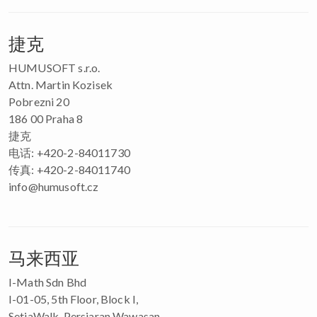
捷克
HUMUSOFT s.r.o.
Attn. Martin Kozisek
Pobrezni 20
186 00 Praha 8
捷克
电话: +420-2-84011730
传真: +420-2-84011740
info@humusoft.cz
马来西亚
I-Math Sdn Bhd
I-01-05, 5th Floor, Block I,
SetiaWalk, Persiaran Wawasan,