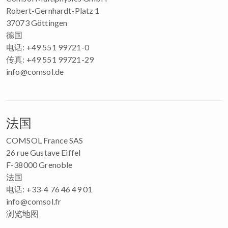
Robert-Gernhardt-Platz 1
37073 Göttingen
德国
电话: +49 551 99721-0
传真: +49 551 99721-29
info@comsol.de
法国
COMSOL France SAS
26 rue Gustave Eiffel
F-38000 Grenoble
法国
电话: +33-4 76 46 49 01
info@comsol.fr
浏览地图