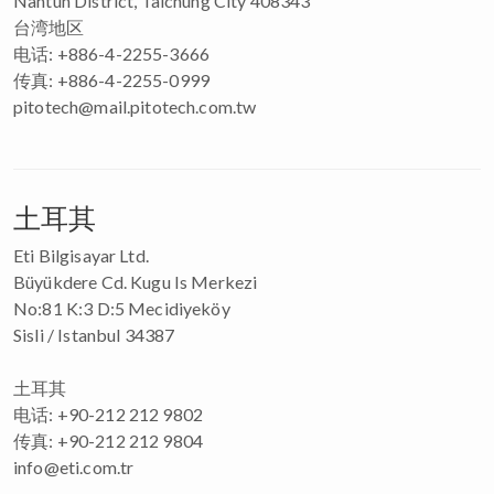
Nantun District, Taichung City 408343
台湾地区
电话: +886-4-2255-3666
传真: +886-4-2255-0999
pitotech@mail.pitotech.com.tw
土耳其
Eti Bilgisayar Ltd.
Büyükdere Cd. Kugu Is Merkezi
No:81 K:3 D:5 Mecidiyeköy
Sisli / Istanbul 34387
土耳其
电话: +90-212 212 9802
传真: +90-212 212 9804
info@eti.com.tr