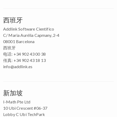
西班牙
Addlink Software Cientifico
C/ Maria Aurélia Capmany, 2-4
08001 Barcelona
西班牙
电话: +34 902 43 00 38
传真: +34 902 43 18 13
info@addlink.es
新加坡
I-Math Pte Ltd
10 Ubi Crescent #06-37
Lobby C Ubi TechPark