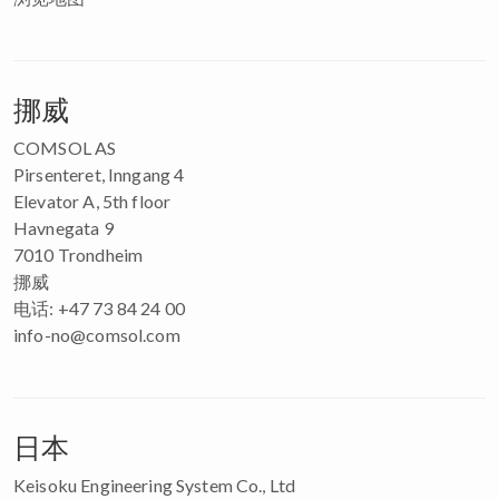
挪威
COMSOL AS
Pirsenteret, Inngang 4
Elevator A, 5th floor
Havnegata 9
7010 Trondheim
挪威
电话: +47 73 84 24 00
info-no@comsol.com
日本
Keisoku Engineering System Co., Ltd