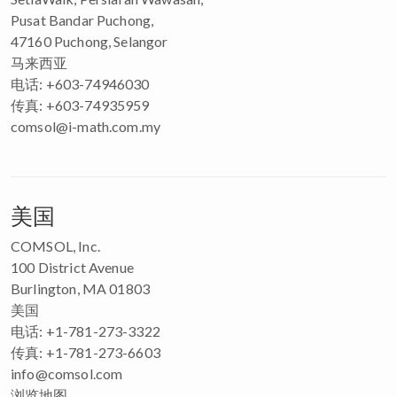
Pusat Bandar Puchong,
47160 Puchong, Selangor
马来西亚
电话: +603-74946030
传真: +603-74935959
comsol@i-math.com.my
美国
COMSOL, Inc.
100 District Avenue
Burlington, MA 01803
美国
电话: +1-781-273-3322
传真: +1-781-273-6603
info@comsol.com
浏览地图