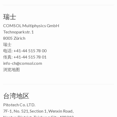
瑞士
COMSOL Multiphysics GmbH
Technoparkstr. 1
8005 Zürich
瑞士
电话: +41-44 515 78 00
传真: +41-44 515 78 01
info-ch@comsol.com
浏览地图
台湾地区
Pitotech Co. LTD.
7F-1, No. 521, Section 1, Wenxin Road,