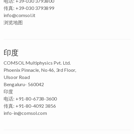
电话: +39-030 3793800
传真: +39-030 3793899
info@comsol.it
浏览地图
印度
COMSOL Multiphysics Pvt. Ltd.
Phoenix Pinnacle, No 46, 3rd Floor,
Ulsoor Road
Bengaluru- 560042
印度
电话: +91-80-6738-3600
传真: +91-80-4092 3856
info-in@comsol.com