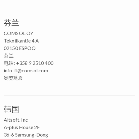
芬兰
COMSOL OY
Tekniikantie 4 A
02150 ESPOO
芬兰
电话: +358 9 2510 400
info-fi@comsol.com
浏览地图
韩国
Altsoft, Inc
A-plus House 2F,
36-6 Samsung-Dong,