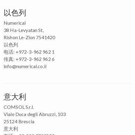
以色列
Numerical
38 Ha-Levyatan St,
Rishon Le-Zion 7541420
以色列
电话: +972-3-962 962 1
传真: +972-3-962 962 6
info@numerical.co.il
意大利
COMSOL S.r.l.
Viale Duca degli Abruzzi, 103
25124 Brescia
意大利