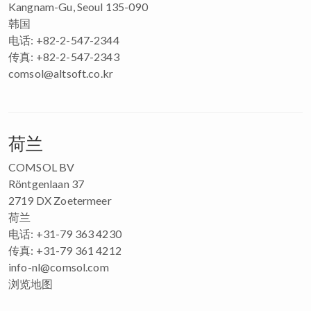
Kangnam-Gu, Seoul 135-090
韩国
电话: +82-2-547-2344
传真: +82-2-547-2343
comsol@altsoft.co.kr
荷兰
COMSOL BV
Röntgenlaan 37
2719 DX Zoetermeer
荷兰
电话: +31-79 363 4230
传真: +31-79 361 4212
info-nl@comsol.com
浏览地图