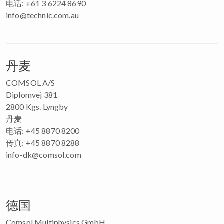
电话: +61 3 6224 8690
info@technic.com.au
丹麦
COMSOL A/S
Diplomvej 381
2800 Kgs. Lyngby
丹麦
电话: +45 8870 8200
传真: +45 8870 8288
info-dk@comsol.com
德国
Comsol Multiphysics GmbH