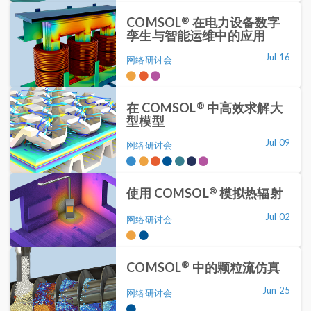
®
COMSOL
在电力设备数字
孪生与智能运维中的应用
Jul 16
网络研讨会
®
在 COMSOL
中高效求解大
型模型
Jul 09
网络研讨会
®
使用 COMSOL
模拟热辐射
Jul 02
网络研讨会
®
COMSOL
中的颗粒流仿真
Jun 25
网络研讨会