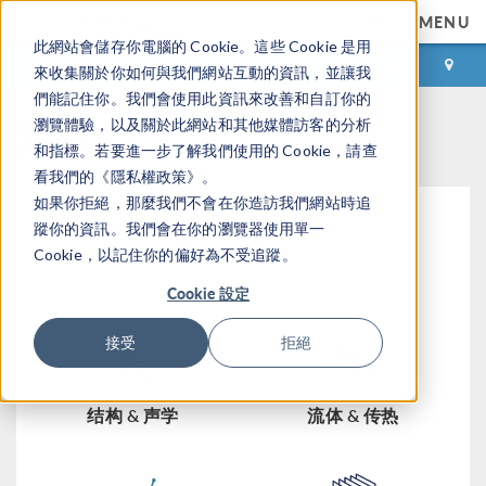
MENU
此網站會儲存你電腦的 Cookie。這些 Cookie 是用
登录
咨询与购买
來收集關於你如何與我們網站互動的資訊，並讓我
們能記住你。我們會使用此資訊來改善和自訂你的
活动
瀏覽體驗，以及關於此網站和其他媒體訪客的分析
和指標。若要進一步了解我們使用的 Cookie，請查
看我們的《隱私權政策》。
如果你拒絕，那麼我們不會在你造訪我們網站時追
蹤你的資訊。我們會在你的瀏覽器使用單一
Cookie，以記住你的偏好為不受追蹤。
Cookie 設定
仿真流程
电磁
接受
拒絕
结构 & 声学
流体 & 传热