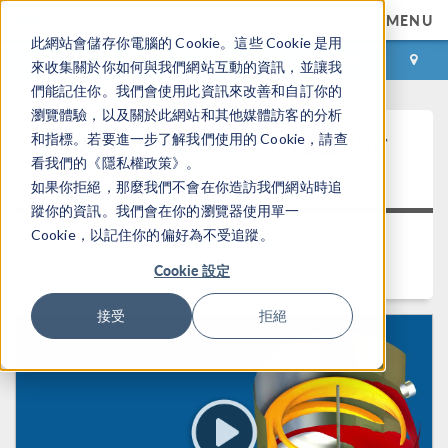
MENU
此網站會儲存你電腦的 Cookie。這些 Cookie 是用
登录
咨询与购买
來收集關於你如何與我們網站互動的資訊，並讓我
們能記住你。我們會使用此資訊來改善和自訂你的
瀏覽體驗，以及關於此網站和其他媒體訪客的分析
®
COMSOL
中的化学反应工程仿
和指標。若要進一步了解我們使用的 Cookie，請查
看我們的《隱私權政策》。
真
如果你拒絕，那麼我們不會在你造訪我們網站時追
蹤你的資訊。我們會在你的瀏覽器使用單一
Cookie，以記住你的偏好為不受追蹤。
返回视频中心
Cookie 設定
时长： 1:06:10
接受
拒絕