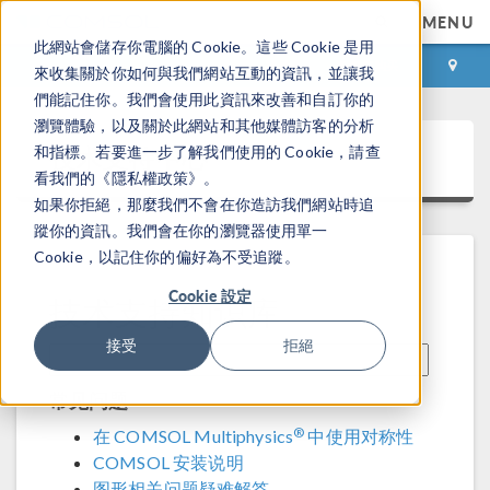
MENU
此網站會儲存你電腦的 Cookie。這些 Cookie 是用
登录
咨询与购买
來收集關於你如何與我們網站互動的資訊，並讓我
們能記住你。我們會使用此資訊來改善和自訂你的
瀏覽體驗，以及關於此網站和其他媒體訪客的分析
技术支持中心
和指標。若要進一步了解我們使用的 Cookie，請查
看我們的《隱私權政策》。
如果你拒絕，那麼我們不會在你造訪我們網站時追
蹤你的資訊。我們會在你的瀏覽器使用單一
Cookie，以記住你的偏好為不受追蹤。
Cookie 設定
技术支持知识库
接受
拒絕
常见问题
®
在 COMSOL Multiphysics
中使用对称性
COMSOL 安装说明
图形相关问题疑难解答