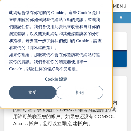
MENU
此網站會儲存你電腦的 Cookie。這些 Cookie 是用
登录
咨询与购买
來收集關於你如何與我們網站互動的資訊，並讓我
們能記住你。我們會使用此資訊來改善和自訂你的
瀏覽體驗，以及關於此網站和其他媒體訪客的分析
COMSOL
6.4
和指標。若要進一步了解我們使用的 Cookie，請查
看我們的《隱私權政策》。
如果你拒絕，那麼我們不會在你造訪我們網站時追
Version 6.4.0.429, May 29, 2026
蹤你的資訊。我們會在你的瀏覽器使用單一
Cookie，以記住你的偏好為不受追蹤。
Cookie 設定
请登录您的 COMSOL Access 帐户，下载
接受
拒絕
®
COMSOL Multiphysics
或者
COMSOL Server™。您将需要将您在维护服务期内
的许可证，或者是由 COMSOL 销售为您提供的试
用许可关联至您的帐户。如果您还没有 COMSOL
Access 帐户，您可以立即[创建帐户]。