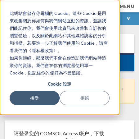
MENU
此網站會儲存你電腦的 Cookie。這些 Cookie 是用
登录
咨询与购买
來收集關於你如何與我們網站互動的資訊，並讓我
們能記住你。我們會使用此資訊來改善和自訂你的
瀏覽體驗，以及關於此網站和其他媒體訪客的分析
COMSOL
6.2
和指標。若要進一步了解我們使用的 Cookie，請查
看我們的《隱私權政策》。
如果你拒絕，那麼我們不會在你造訪我們網站時追
Version 6.2.0.415, May 15, 2024
蹤你的資訊。我們會在你的瀏覽器使用單一
Cookie，以記住你的偏好為不受追蹤。
Cookie 設定
这不是最新的 COMSOL 版本。如需获取最新版本，
请
点击此处
。
接受
拒絕
请登录您的 COMSOL Access 帐户，下载