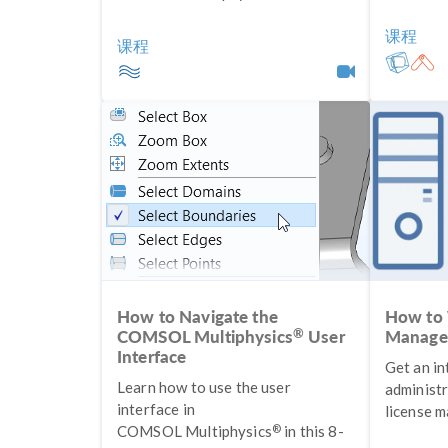
课程
课程
How to Navigate the
How to 
®
COMSOL Multiphysics
User
Manage
Interface
Get an in
Learn how to use the user
administr
interface in
license m
®
COMSOL Multiphysics
in this 8-