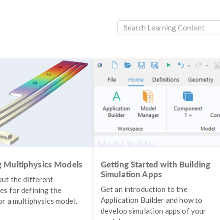
g Multiphysics Models
Getting Started with Building
Simulation Apps
ut the different
Get an introduction to the
s for defining the
Application Builder and how to
or a multiphysics model.
develop simulation apps of your