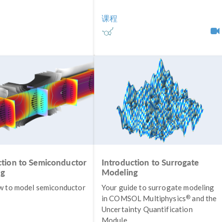
课程
ction to Semiconductor
Introduction to Surrogate
ng
Modeling
w to model semiconductor
Your guide to surrogate modeling
®
in COMSOL Multiphysics
and the
Uncertainty Quantification
Module.