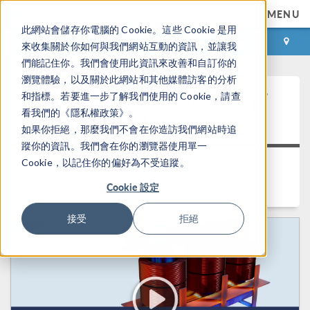
MENU
此網站會儲存你電腦的 Cookie。這些 Cookie 是用
登录
咨询与购买
來收集關於你如何與我們網站互動的資訊，並讓我
們能記住你。我們會使用此資訊來改善和自訂你的
瀏覽體驗，以及關於此網站和其他媒體訪客的分析
®
COMSOL
多物理场仿真在特高
和指標。若要進一步了解我們使用的 Cookie，請查
看我們的《隱私權政策》。
压技术中的应用
如果你拒絕，那麼我們不會在你造訪我們網站時追
蹤你的資訊。我們會在你的瀏覽器使用單一
Cookie，以記住你的偏好為不受追蹤。
返回视频中心
Cookie 設定
时长： 56:44
接受
拒絕