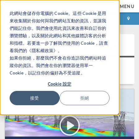
MENU
此網站會儲存你電腦的 Cookie。這些 Cookie 是用
登录
咨询与购买
來收集關於你如何與我們網站互動的資訊，並讓我
們能記住你。我們會使用此資訊來改善和自訂你的
瀏覽體驗，以及關於此網站和其他媒體訪客的分析
®
COMSOL
在电力设备中的应用
和指標。若要進一步了解我們使用的 Cookie，請查
看我們的《隱私權政策》。
如果你拒絕，那麼我們不會在你造訪我們網站時追
返回视频中心
蹤你的資訊。我們會在你的瀏覽器使用單一
Cookie，以記住你的偏好為不受追蹤。
时长： 1:12:37
Cookie 設定
接受
拒絕