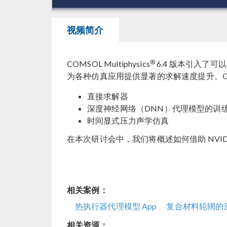
00:00
/
40:12
视频简介
®
COMSOL Multiphysics
6.4 版本引入了可以使
为各种仿真应用提供显著的求解速度提升。GPU
直接求解器
深度神经网络（DNN）代理模型的训
时间显式压力声学仿真
在本次研讨会中，我们将概述如何借助 NVIDIA GP
相关案例：
热执行器代理模型 App
复合材料轮辋的
相关资源：