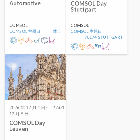
Automotive
COMSOL Day
Stuttgart
COMSOL
COMSOL
COMSOL 主题日
线上
COMSOL 主题日
70174 STUTTGART
2026 年 12 月 4 日–
| 17:00
12 月 5 日
COMSOL Day
Leuven