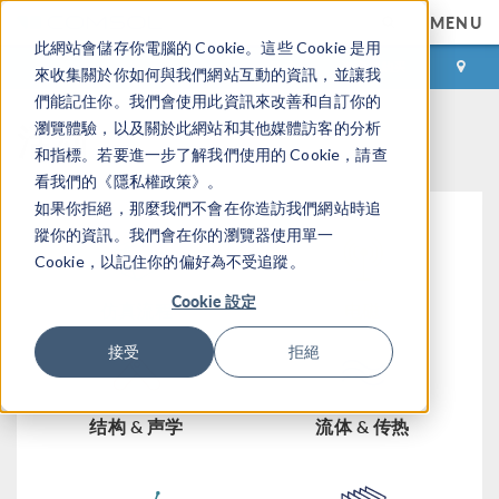
MENU
此網站會儲存你電腦的 Cookie。這些 Cookie 是用
登录
咨询与购买
來收集關於你如何與我們網站互動的資訊，並讓我
們能記住你。我們會使用此資訊來改善和自訂你的
活动
瀏覽體驗，以及關於此網站和其他媒體訪客的分析
和指標。若要進一步了解我們使用的 Cookie，請查
看我們的《隱私權政策》。
如果你拒絕，那麼我們不會在你造訪我們網站時追
蹤你的資訊。我們會在你的瀏覽器使用單一
Cookie，以記住你的偏好為不受追蹤。
Cookie 設定
仿真流程
电磁
接受
拒絕
结构 & 声学
流体 & 传热