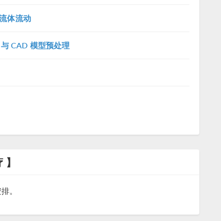
流体流动
与 CAD 模型预处理
 】
安排。