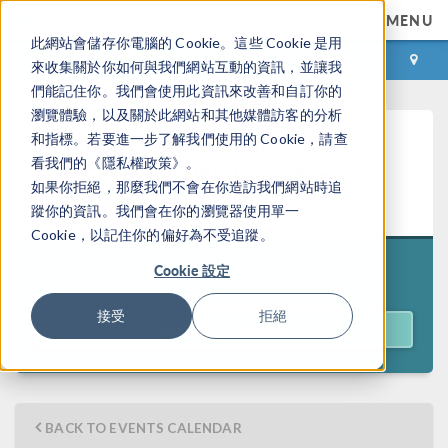
MENU
此網站會儲存你電腦的 Cookie。這些 Cookie 是用
登录
咨询与购买
來收集關於你如何與我們網站互動的資訊，並讓我
們能記住你。我們會使用此資訊來改善和自訂你的
瀏覽體驗，以及關於此網站和其他媒體訪客的分析
Introduction to Explicit
和指標。若要進一步了解我們使用的 Cookie，請查
看我們的《隱私權政策》。
Dynamics in Version 6.4 —
如果你拒絕，那麼我們不會在你造訪我們網站時追
On Demand
蹤你的資訊。我們會在你的瀏覽器使用單一
Cookie，以記住你的偏好為不受追蹤。
Cookie 設定
Originally aired on
May 14, 2026
接受
拒絕
ACCESS WEBINAR
BACK TO EVENTS CALENDAR