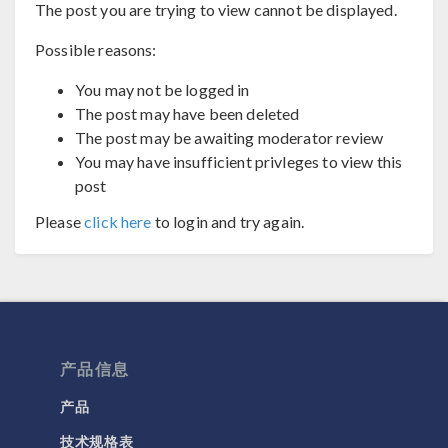
The post you are trying to view cannot be displayed.
Possible reasons:
You may not be logged in
The post may have been deleted
The post may be awaiting moderator review
You may have insufficient privleges to view this
post
Please
click here
to login and try again.
产品信息
产品
技术规格表