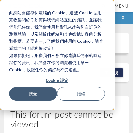
MENU
此網站會儲存你電腦的 Cookie。這些 Cookie 是用
登录
咨询与购买
來收集關於你如何與我們網站互動的資訊，並讓我
們能記住你。我們會使用此資訊來改善和自訂你的
瀏覽體驗，以及關於此網站和其他媒體訪客的分析
Discussion Forum
和指標。若要進一步了解我們使用的 Cookie，請查
看我們的《隱私權政策》。
如果你拒絕，那麼我們不會在你造訪我們網站時追
蹤你的資訊。我們會在你的瀏覽器使用單一
Cookie，以記住你的偏好為不受追蹤。
NEW DISCUSSION
查找
Cookie 設定
接受
拒絕
This forum post cannot be
viewed