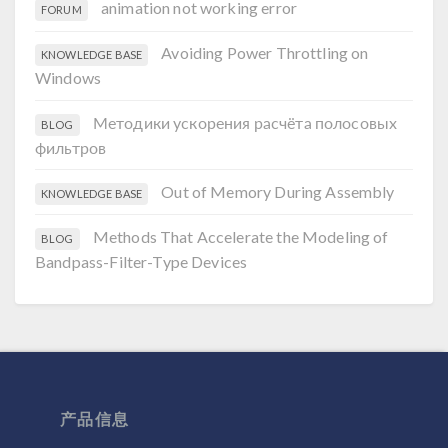
animation not working error
FORUM
Avoiding Power Throttling on
KNOWLEDGE BASE
Windows
Методики ускорения расчёта полосовых
BLOG
фильтров
Out of Memory During Assembly
KNOWLEDGE BASE
Methods That Accelerate the Modeling of
BLOG
Bandpass-Filter-Type Devices
产品信息