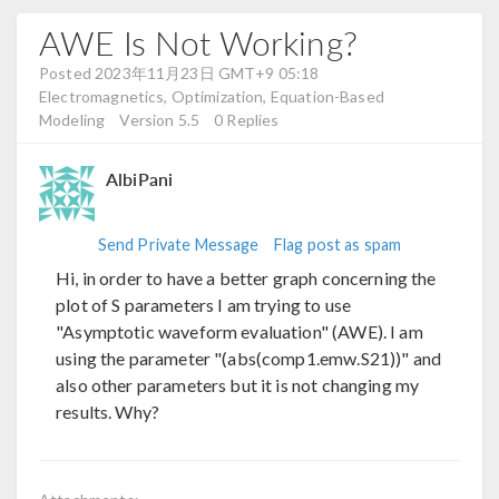
AWE Is Not Working?
Posted 2023年11月23日 GMT+9 05:18
Electromagnetics, Optimization, Equation-Based
Modeling
Version 5.5
0 Replies
AlbiPani
Send Private Message
Flag post as spam
Hi, in order to have a better graph concerning the
plot of S parameters I am trying to use
"Asymptotic waveform evaluation" (AWE). I am
using the parameter "(abs(comp1.emw.S21))" and
also other parameters but it is not changing my
results. Why?