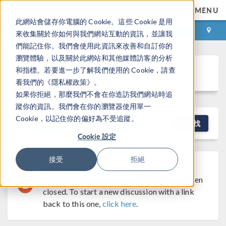
MENU
此網站會儲存你電腦的 Cookie。這些 Cookie 是用
登录
咨询与购买
來收集關於你如何與我們網站互動的資訊，並讓我
們能記住你。我們會使用此資訊來改善和自訂你的
瀏覽體驗，以及關於此網站和其他媒體訪客的分析
Discussion Forum
和指標。若要進一步了解我們使用的 Cookie，請查
看我們的《隱私權政策》。
如果你拒絕，那麼我們不會在你造訪我們網站時追
蹤你的資訊。我們會在你的瀏覽器使用單一
Cookie，以記住你的偏好為不受追蹤。
NEW DISCUSSION
查找
Cookie 設定
接受
拒絕
Discussion Closed
This discussion was
created more than 6 months ago and has been
closed. To start a new discussion with a link
back to this one,
click here
.