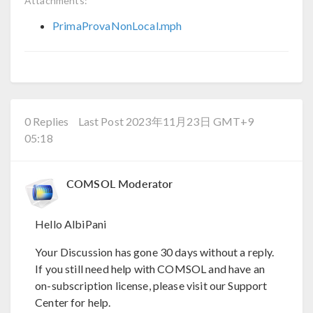
Attachments:
PrimaProvaNonLocal.mph
0 Replies
Last Post 2023年11月23日 GMT+9
05:18
COMSOL Moderator
Hello AlbiPani
Your Discussion has gone 30 days without a reply.
If you still need help with COMSOL and have an
on-subscription license, please visit our Support
Center for help.