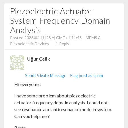
Piezoelectric Actuator
System Frequency Domain
Analysis
Posted 2023年11月28日 GMT+1 11:48
MEMS &
Piezoelectric Devices
1 Reply
Uğur Çeli̇k
Send Private Message
Flag post as spam
Hi everyone !
I have some problem about piezoelectric
actuator frequency domain analysis. I could not
see resonance and antiresonance mode in system.
Can you help me ?
Bests