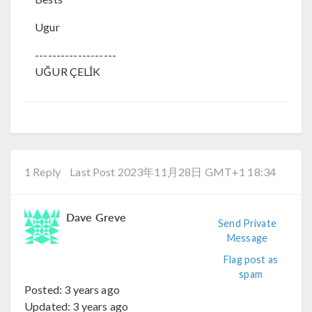
Ugur
-------------------
UĞUR ÇELİK
1 Reply
Last Post 2023年11月28日 GMT+1 18:34
Dave Greve
Send Private
Message
Flag post as
spam
Posted:
3 years ago
Updated:
3 years ago