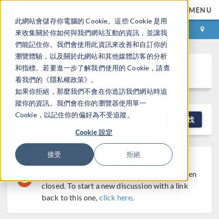
MENU
此網站會儲存你電腦的 Cookie。這些 Cookie 是用
登录
咨询与购买
來收集關於你如何與我們網站互動的資訊，並讓我
們能記住你。我們會使用此資訊來改善和自訂你的
瀏覽體驗，以及關於此網站和其他媒體訪客的分析
Discussion Forum
和指標。若要進一步了解我們使用的 Cookie，請查
看我們的《隱私權政策》。
如果你拒絕，那麼我們不會在你造訪我們網站時追
蹤你的資訊。我們會在你的瀏覽器使用單一
Cookie，以記住你的偏好為不受追蹤。
NEW DISCUSSION
查找
Cookie 設定
接受
拒絕
Discussion Closed
This discussion was
created more than 6 months ago and has been
closed. To start a new discussion with a link
back to this one,
click here
.