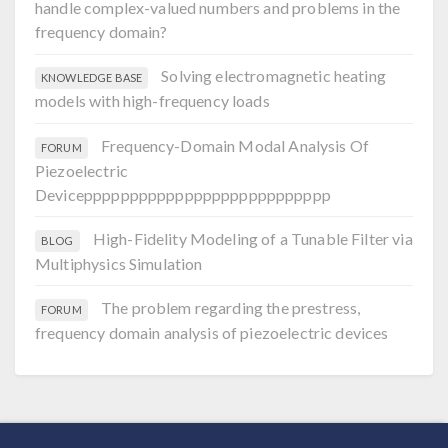
handle complex-valued numbers and problems in the
frequency domain?
Solving electromagnetic heating
KNOWLEDGE BASE
models with high-frequency loads
Frequency-Domain Modal Analysis Of
FORUM
Piezoelectric
Deviceppppppppppppppppppppppppppp
High-Fidelity Modeling of a Tunable Filter via
BLOG
Multiphysics Simulation
The problem regarding the prestress,
FORUM
frequency domain analysis of piezoelectric devices