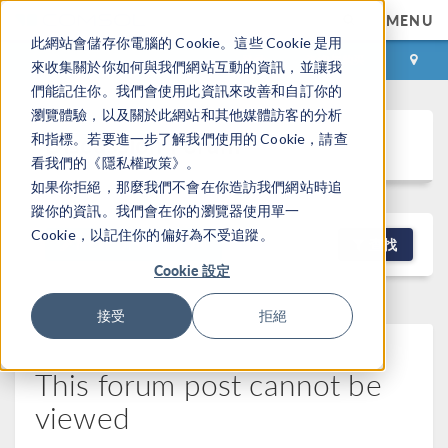
MENU
此網站會儲存你電腦的 Cookie。這些 Cookie 是用
登录
咨询与购买
來收集關於你如何與我們網站互動的資訊，並讓我
們能記住你。我們會使用此資訊來改善和自訂你的
瀏覽體驗，以及關於此網站和其他媒體訪客的分析
Discussion Forum
和指標。若要進一步了解我們使用的 Cookie，請查
看我們的《隱私權政策》。
如果你拒絕，那麼我們不會在你造訪我們網站時追
蹤你的資訊。我們會在你的瀏覽器使用單一
Cookie，以記住你的偏好為不受追蹤。
NEW DISCUSSION
查找
Cookie 設定
接受
拒絕
This forum post cannot be
viewed