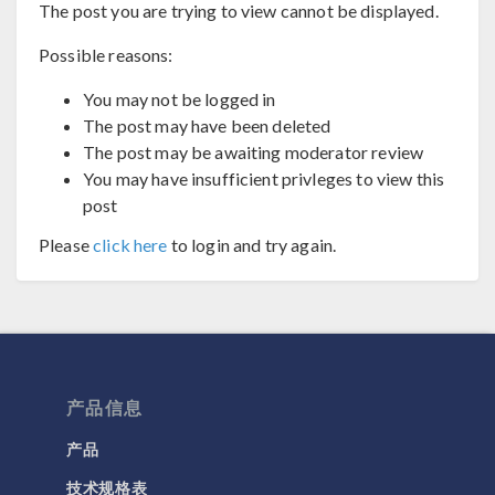
The post you are trying to view cannot be displayed.
Possible reasons:
You may not be logged in
The post may have been deleted
The post may be awaiting moderator review
You may have insufficient privleges to view this
post
Please
click here
to login and try again.
产品信息
产品
技术规格表