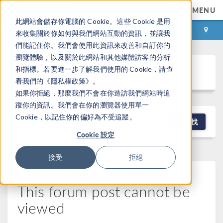
MENU
此網站會儲存你電腦的 Cookie。這些 Cookie 是用
登录
咨询与购买
來收集關於你如何與我們網站互動的資訊，並讓我
們能記住你。我們會使用此資訊來改善和自訂你的
瀏覽體驗，以及關於此網站和其他媒體訪客的分析
Discussion Forum
和指標。若要進一步了解我們使用的 Cookie，請查
看我們的《隱私權政策》。
如果你拒絕，那麼我們不會在你造訪我們網站時追
蹤你的資訊。我們會在你的瀏覽器使用單一
Cookie，以記住你的偏好為不受追蹤。
NEW DISCUSSION
查找
Cookie 設定
接受
拒絕
This forum post cannot be
viewed