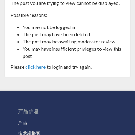
The post you are trying to view cannot be displayed.
Possible reasons:
You may not be logged in
The post may have been deleted
The post may be awaiting moderator review
You may have insufficient privleges to view this
post
Please
click here
to login and try again.
产品信息
产品
技术规格表