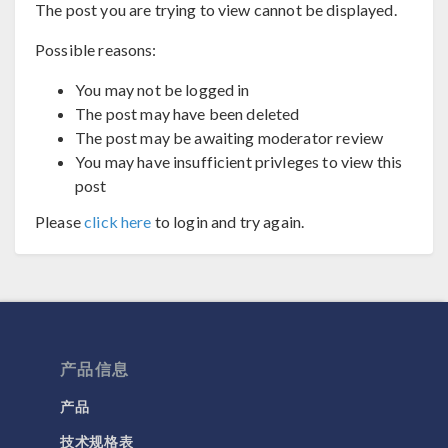
The post you are trying to view cannot be displayed.
Possible reasons:
You may not be logged in
The post may have been deleted
The post may be awaiting moderator review
You may have insufficient privleges to view this
post
Please
click here
to login and try again.
产品信息
产品
技术规格表