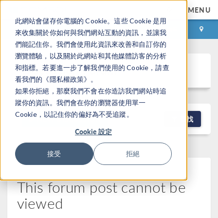
MENU
此網站會儲存你電腦的 Cookie。這些 Cookie 是用
登录
咨询与购买
來收集關於你如何與我們網站互動的資訊，並讓我
們能記住你。我們會使用此資訊來改善和自訂你的
瀏覽體驗，以及關於此網站和其他媒體訪客的分析
Discussion Forum
和指標。若要進一步了解我們使用的 Cookie，請查
看我們的《隱私權政策》。
如果你拒絕，那麼我們不會在你造訪我們網站時追
蹤你的資訊。我們會在你的瀏覽器使用單一
Cookie，以記住你的偏好為不受追蹤。
NEW DISCUSSION
查找
Cookie 設定
接受
拒絕
This forum post cannot be
viewed