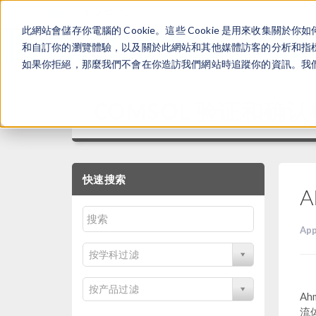
此網站會儲存你電腦的 Cookie。這些 Cookie 是用來收集
和自訂你的瀏覽體驗，以及關於此網站和其他媒體訪客的分析和指標。
如果你拒絕，那麼我們不會在你造訪我們網站時追蹤你的資訊。我們會
COMSOL 验证和确
快速搜索
App
按学科过滤
按产品过滤
A
流