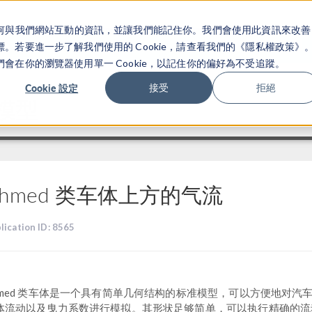
關於你如何與我們網站互動的資訊，並讓我們能記住你。我們會使用此資訊來改善
产品
行业应用
若要進一步了解我們使用的 Cookie，請查看我們的《隱私權政策》
在你的瀏覽器使用單一 Cookie，以記住你的偏好為不受追蹤。
Cookie 設定
接受
拒絕
认模型
Ahmed 类车体上方的气流
lication ID: 8565
hmed 类车体是一个具有简单几何结构的标准模型，可以方便地对汽
体流动以及曳力系数进行模拟。其形状足够简单，可以执行精确的流