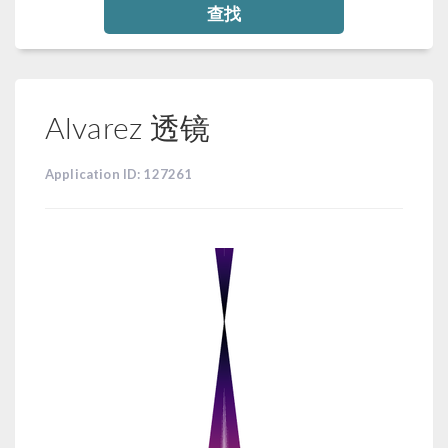
查找
Alvarez 透镜
Application ID: 127261