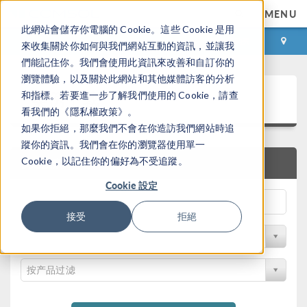
MENU
此網站會儲存你電腦的 Cookie。這些 Cookie 是用
登录
咨询与购买
來收集關於你如何與我們網站互動的資訊，並讓我
們能記住你。我們會使用此資訊來改善和自訂你的
瀏覽體驗，以及關於此網站和其他媒體訪客的分析
案例下载
和指標。若要進一步了解我們使用的 Cookie，請查
看我們的《隱私權政策》。
如果你拒絕，那麼我們不會在你造訪我們網站時追
蹤你的資訊。我們會在你的瀏覽器使用單一
Cookie，以記住你的偏好為不受追蹤。
快速搜索
Cookie 設定
接受
拒絕
按学科过滤
按产品过滤