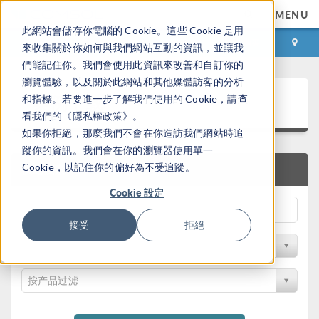
MENU
此網站會儲存你電腦的 Cookie。這些 Cookie 是用
登录
咨询与购买
來收集關於你如何與我們網站互動的資訊，並讓我
們能記住你。我們會使用此資訊來改善和自訂你的
瀏覽體驗，以及關於此網站和其他媒體訪客的分析
案例下载
和指標。若要進一步了解我們使用的 Cookie，請查
看我們的《隱私權政策》。
如果你拒絕，那麼我們不會在你造訪我們網站時追
蹤你的資訊。我們會在你的瀏覽器使用單一
Cookie，以記住你的偏好為不受追蹤。
快速搜索
Cookie 設定
接受
拒絕
按学科过滤
按产品过滤