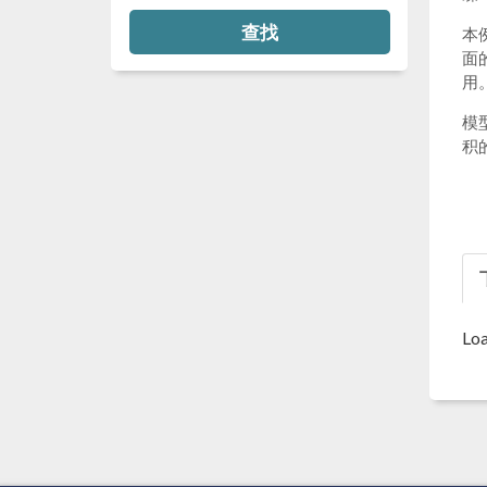
查找
本
面
用
模
积
Loa