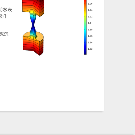
踪阴极表
吸作
隙沉