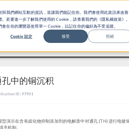
關於你如何與我們網站互動的資訊，並讓我們能記住你。我們會使用此資訊來改善
产品
行业应用
若要進一步了解我們使用的 Cookie，請查看我們的《隱私權政策》
在你的瀏覽器使用單一 Cookie，以記住你的偏好為不受追蹤。
Cookie 設定
接受
拒絕
通孔中的铜沉积
lication ID: 97901
模型演示在含有卤化物抑制添加剂的电解质中对通孔 (TH) 进行电镀
”填充机制。