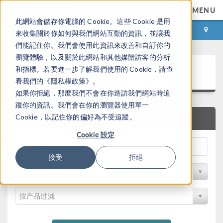
MENU
此網站會儲存你電腦的 Cookie。這些 Cookie 是用
登录
咨询与购买
來收集關於你如何與我們網站互動的資訊，並讓我
們能記住你。我們會使用此資訊來改善和自訂你的
瀏覽體驗，以及關於此網站和其他媒體訪客的分析
案例下载
和指標。若要進一步了解我們使用的 Cookie，請查
看我們的《隱私權政策》。
如果你拒絕，那麼我們不會在你造訪我們網站時追
蹤你的資訊。我們會在你的瀏覽器使用單一
Cookie，以記住你的偏好為不受追蹤。
快速搜索
Cookie 設定
接受
拒絕
按学科过滤
按产品过滤