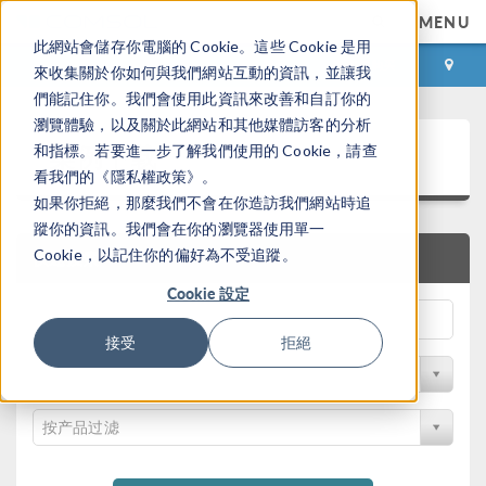
MENU
此網站會儲存你電腦的 Cookie。這些 Cookie 是用
登录
咨询与购买
來收集關於你如何與我們網站互動的資訊，並讓我
們能記住你。我們會使用此資訊來改善和自訂你的
瀏覽體驗，以及關於此網站和其他媒體訪客的分析
案例下载
和指標。若要進一步了解我們使用的 Cookie，請查
看我們的《隱私權政策》。
如果你拒絕，那麼我們不會在你造訪我們網站時追
蹤你的資訊。我們會在你的瀏覽器使用單一
Cookie，以記住你的偏好為不受追蹤。
快速搜索
Cookie 設定
接受
拒絕
按学科过滤
按产品过滤