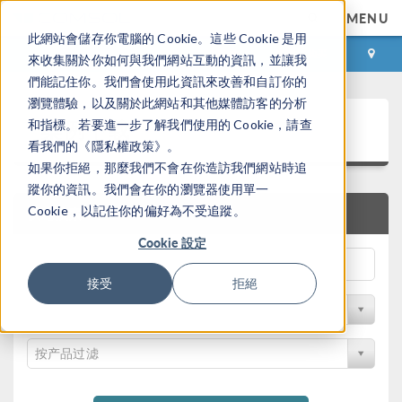
MENU
此網站會儲存你電腦的 Cookie。這些 Cookie 是用
登录
咨询与购买
來收集關於你如何與我們網站互動的資訊，並讓我
們能記住你。我們會使用此資訊來改善和自訂你的
瀏覽體驗，以及關於此網站和其他媒體訪客的分析
案例下载
和指標。若要進一步了解我們使用的 Cookie，請查
看我們的《隱私權政策》。
如果你拒絕，那麼我們不會在你造訪我們網站時追
蹤你的資訊。我們會在你的瀏覽器使用單一
Cookie，以記住你的偏好為不受追蹤。
快速搜索
Cookie 設定
接受
拒絕
按学科过滤
按产品过滤