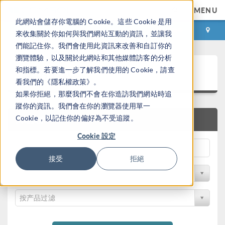
MENU
此網站會儲存你電腦的 Cookie。這些 Cookie 是用
登录
咨询与购买
來收集關於你如何與我們網站互動的資訊，並讓我
們能記住你。我們會使用此資訊來改善和自訂你的
瀏覽體驗，以及關於此網站和其他媒體訪客的分析
案例下载
和指標。若要進一步了解我們使用的 Cookie，請查
看我們的《隱私權政策》。
如果你拒絕，那麼我們不會在你造訪我們網站時追
蹤你的資訊。我們會在你的瀏覽器使用單一
Cookie，以記住你的偏好為不受追蹤。
快速搜索
Cookie 設定
接受
拒絕
按学科过滤
按产品过滤