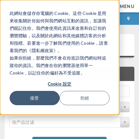
MENU
此網站會儲存你電腦的 Cookie。這些 Cookie 是用
登录
咨询与购买
來收集關於你如何與我們網站互動的資訊，並讓我
們能記住你。我們會使用此資訊來改善和自訂你的
瀏覽體驗，以及關於此網站和其他媒體訪客的分析
案例下载
和指標。若要進一步了解我們使用的 Cookie，請查
看我們的《隱私權政策》。
如果你拒絕，那麼我們不會在你造訪我們網站時追
蹤你的資訊。我們會在你的瀏覽器使用單一
Cookie，以記住你的偏好為不受追蹤。
快速搜索
Cookie 設定
接受
拒絕
按学科过滤
按产品过滤