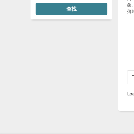
象
查找
薄
Loa