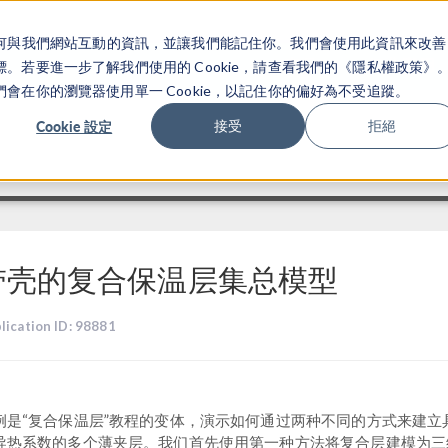
關於你如何與我們網站互動的資訊，並讓我們能記住你。我們會使用此資訊來改善
产品
行业应用
若要進一步了解我們使用的 Cookie，請查看我們的《隱私權政策》
在你的瀏覽器使用單一 Cookie，以記住你的偏好為不受追蹤。
Cookie 設定
接受
拒絕
带壳的复合保温层集总模型
lication ID: 98881
例是“复合保温层”教程的变体，演示如何通过两种不同的方式来建立
导热系数的多个薄夹层。我们首先使用第一种方法将复合层建模为三