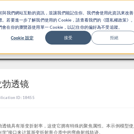
關於你如何與我們網站互動的資訊，並讓我們能記住你。我們會使用此資訊來改善
产品
行业应用
若要進一步了解我們使用的 Cookie，請查看我們的《隱私權政策》
在你的瀏覽器使用單一 Cookie，以記住你的偏好為不受追蹤。
Cookie 設定
接受
拒絕
龙勃透镜
lication ID: 18455
勃透镜具有渐变折射率，这使它拥有特殊的聚焦属性。本示例模型使
光学”接口来计算渐变折射率介质中的弯曲射线轨迹。