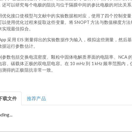
，还可以研究每个电极的阻抗与位于隔膜中间的参比电极的对比关系
用优化接口使模型与文献中的实验数据相对应，使用了四个控制变量
可以使用优化过程来提取这些变量。将 SNOPT 方法与数值梯度方法
来实现最佳拟合。
 App 采用 EIS 测量得出的实验数据作为输入，模拟这些测量，然后
数据运行参数估计。
制参数包括交换电流密度、颗粒中固体电解质界面的电阻率、NCA 
电容、碳载体正极的双电层电容。在 10 mHz 到 1 kHz 频率范围内
与测得的正极阻抗非常一致。
下载文件
推荐产品
ding...