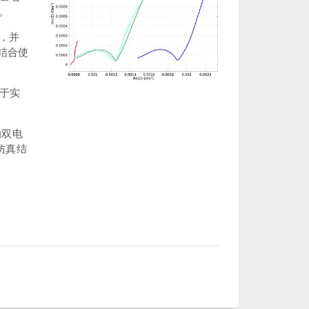
。
，并
结合使
基于实
的双电
，仿真结