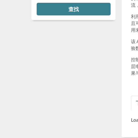
流
查找
利
且
用
该
验
控
层
果
Loa