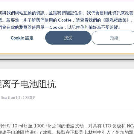
關於你如何與我們網站互動的資訊，並讓我們能記住你。我們會使用此資訊來改善
产品
行业应用
若要進一步了解我們使用的 Cookie，請查看我們的《隱私權政策》
在你的瀏覽器使用單一 Cookie，以記住你的偏好為不受追蹤。
Cookie 設定
接受
拒絕
锂离子电池阻抗
lication ID: 17809
针对 10 mHz 至 1000 Hz 之间的谐波扰动，对具有 LTO 负极和 NC
锂离子电池阻抗进行了建模。模型在正极导电材料中引入了附加的双