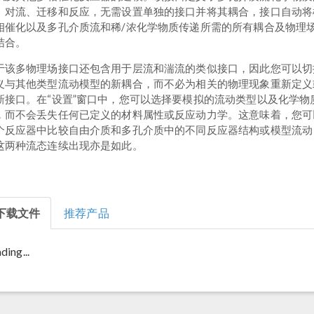
、对流、迁移和反应，无需设置单独的接口并将其耦合，接口自动将
相催化以及多孔介质流和稀/浓化学物质传递所需的所有耦合及物理
结合。
于该多物理场接口还包含用于层流和湍流的类似接口，因此您可以切
义与其他类型流动模型的新耦合，而不必为相关的物理现象重新定义
新接口。在“设置”窗口中，您可以选择要模拟的流动类型以及化学物
，而不会丢失任何已定义的材料属性或反应动力学。这意味着，您可
个反应器中比较自由介质和多孔介质中的不同反应器结构或模型流动
这两种流态连续出现亦是如此。
下载文件
推荐产品
ding...