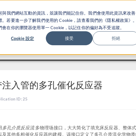
關於你如何與我們網站互動的資訊，並讓我們能記住你。我們會使用此資訊來改善
产品
行业应用
若要進一步了解我們使用的 Cookie，請查看我們的《隱私權政策》
在你的瀏覽器使用單一 Cookie，以記住你的偏好為不受追蹤。
Cookie 設定
接受
拒絕
带注入管的多孔催化反应器
lication ID: 25
多孔介质反应流
用
多物理场接口，大大简化了填充床反应器、整体
以及其他多相催化反应器的建模。该接口定义了多孔介质流化学物质