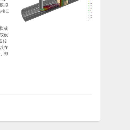
模拟
场接口
换或
或设
质传
以在
，即