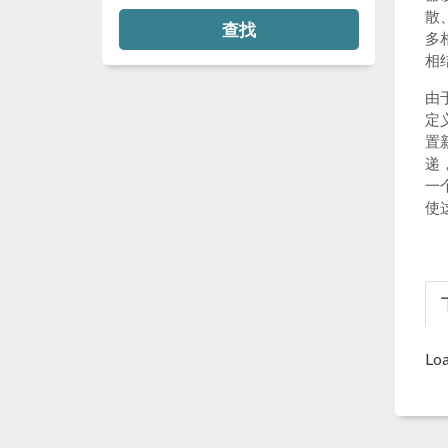
散
查找
多
相
由
定
置
递
一
使
Loa