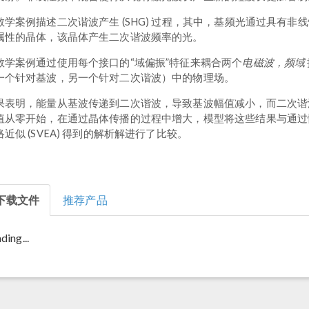
教学案例描述二次谐波产生 (SHG) 过程，其中，基频光通过具有非
属性的晶体，该晶体产生二次谐波频率的光。
电磁波，频域
教学案例通过使用每个接口的“域偏振”特征来耦合两个
一个针对基波，另一个针对二次谐波）中的物理场。
果表明，能量从基波传递到二次谐波，导致基波幅值减小，而二次谐
值从零开始，在通过晶体传播的过程中增大，模型将这些结果与通过
络近似 (SVEA) 得到的解析解进行了比较。
下载文件
推荐产品
ding...