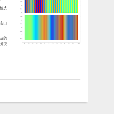
线性光
接口
波的
慢变