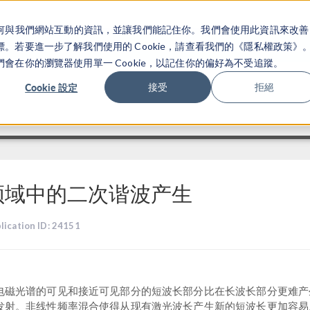
關於你如何與我們網站互動的資訊，並讓我們能記住你。我們會使用此資訊來改善
产品
行业应用
若要進一步了解我們使用的 Cookie，請查看我們的《隱私權政策》
在你的瀏覽器使用單一 Cookie，以記住你的偏好為不受追蹤。
Cookie 設定
接受
拒絕
频域中的二次谐波产生
lication ID: 24151
电磁光谱的可见和接近可见部分的短波长部分比在长波长部分更难产
发射。非线性频率混合使得从现有激光波长产生新的短波长更加容易