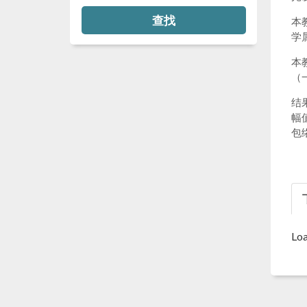
查找
本
学
本
（
结
幅
包
Loa