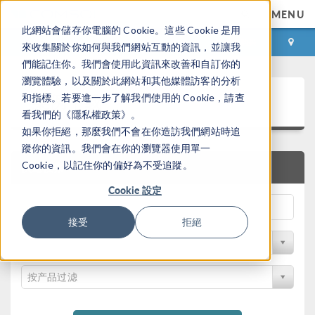
MENU
此網站會儲存你電腦的 Cookie。這些 Cookie 是用
登录
咨询与购买
來收集關於你如何與我們網站互動的資訊，並讓我
們能記住你。我們會使用此資訊來改善和自訂你的
瀏覽體驗，以及關於此網站和其他媒體訪客的分析
案例下载
和指標。若要進一步了解我們使用的 Cookie，請查
看我們的《隱私權政策》。
如果你拒絕，那麼我們不會在你造訪我們網站時追
蹤你的資訊。我們會在你的瀏覽器使用單一
Cookie，以記住你的偏好為不受追蹤。
快速搜索
Cookie 設定
接受
拒絕
按学科过滤
按产品过滤