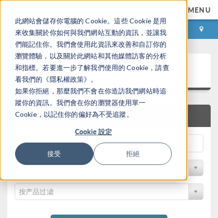
MENU
此網站會儲存你電腦的 Cookie。這些 Cookie 是用
登录
咨询与购买
來收集關於你如何與我們網站互動的資訊，並讓我
們能記住你。我們會使用此資訊來改善和自訂你的
瀏覽體驗，以及關於此網站和其他媒體訪客的分析
案例下载
和指標。若要進一步了解我們使用的 Cookie，請查
看我們的《隱私權政策》。
如果你拒絕，那麼我們不會在你造訪我們網站時追
蹤你的資訊。我們會在你的瀏覽器使用單一
Cookie，以記住你的偏好為不受追蹤。
快速搜索
Cookie 設定
接受
拒絕
按学科过滤
按产品过滤