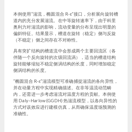
本例使用“湍流，椭圆混合 R-ε”接口，分析展向旋转槽
道内的充分发展湍流。在中等旋转速率下，由于科里
奥利力对湍流的影响，流动变量的分布呈现出明显的
偏斜特征。结果显示，槽道在旋转（稳定）侧与反旋
（不稳定）侧之间存在不对称性。
具有突扩结构的槽道流中会形成两个主要回流区（各
伴随一个反向旋转的次级回流涡），适当的槽道结构
旋转能够缩短不稳定侧涡结构的长度，同时增加稳定
侧涡结构的长度。
“椭圆混合 R-ε”湍流模型可准确捕捉湍流的各向异性，
并在动量方程中实现精确描述。在非等温流动范畴
内，还需进一步考虑湍流对温度方程的贡献。本例使
用 Daly–Harlow (GGDH) 热湍流模型，以各向异性的
方式对该效应进行建模仿真，从而确保温度场预测的
准确性。