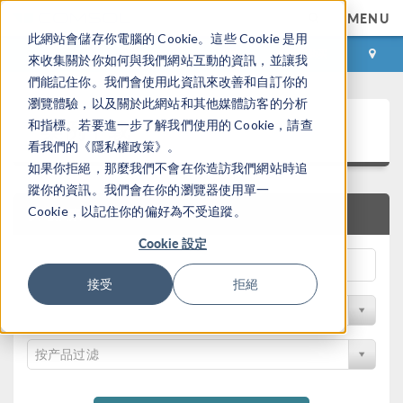
MENU
此網站會儲存你電腦的 Cookie。這些 Cookie 是用
登录
咨询与购买
來收集關於你如何與我們網站互動的資訊，並讓我
們能記住你。我們會使用此資訊來改善和自訂你的
瀏覽體驗，以及關於此網站和其他媒體訪客的分析
案例下载
和指標。若要進一步了解我們使用的 Cookie，請查
看我們的《隱私權政策》。
如果你拒絕，那麼我們不會在你造訪我們網站時追
蹤你的資訊。我們會在你的瀏覽器使用單一
Cookie，以記住你的偏好為不受追蹤。
快速搜索
Cookie 設定
接受
拒絕
按学科过滤
按产品过滤