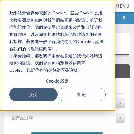
MENU
此網站會儲存你電腦的 Cookie。這些 Cookie 是用
登录
咨询与购买
來收集關於你如何與我們網站互動的資訊，並讓我
們能記住你。我們會使用此資訊來改善和自訂你的
瀏覽體驗，以及關於此網站和其他媒體訪客的分析
案例下载
和指標。若要進一步了解我們使用的 Cookie，請查
看我們的《隱私權政策》。
如果你拒絕，那麼我們不會在你造訪我們網站時追
蹤你的資訊。我們會在你的瀏覽器使用單一
Cookie，以記住你的偏好為不受追蹤。
快速搜索
Cookie 設定
接受
拒絕
按学科过滤
按产品过滤