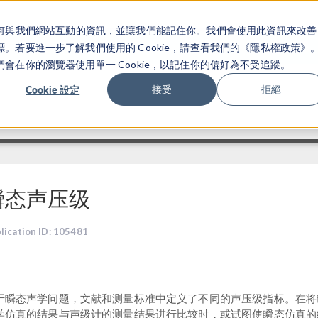
關於你如何與我們網站互動的資訊，並讓我們能記住你。我們會使用此資訊來改善
产品
行业应用
若要進一步了解我們使用的 Cookie，請查看我們的《隱私權政策》
在你的瀏覽器使用單一 Cookie，以記住你的偏好為不受追蹤。
Cookie 設定
接受
拒絕
瞬态声压级
lication ID: 105481
于瞬态声学问题，文献和测量标准中定义了不同的声压级指标。在将
学仿真的结果与声级计的测量结果进行比较时，或试图使瞬态仿真的