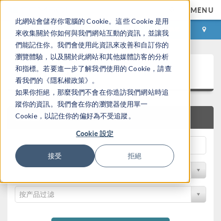
MENU
此網站會儲存你電腦的 Cookie。這些 Cookie 是用
登录
咨询与购买
來收集關於你如何與我們網站互動的資訊，並讓我
們能記住你。我們會使用此資訊來改善和自訂你的
瀏覽體驗，以及關於此網站和其他媒體訪客的分析
案例下载
和指標。若要進一步了解我們使用的 Cookie，請查
看我們的《隱私權政策》。
如果你拒絕，那麼我們不會在你造訪我們網站時追
蹤你的資訊。我們會在你的瀏覽器使用單一
Cookie，以記住你的偏好為不受追蹤。
快速搜索
Cookie 設定
接受
拒絕
按学科过滤
按产品过滤