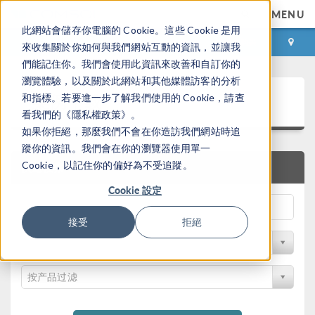
MENU
此網站會儲存你電腦的 Cookie。這些 Cookie 是用
登录
咨询与购买
來收集關於你如何與我們網站互動的資訊，並讓我
們能記住你。我們會使用此資訊來改善和自訂你的
瀏覽體驗，以及關於此網站和其他媒體訪客的分析
案例下载
和指標。若要進一步了解我們使用的 Cookie，請查
看我們的《隱私權政策》。
如果你拒絕，那麼我們不會在你造訪我們網站時追
蹤你的資訊。我們會在你的瀏覽器使用單一
Cookie，以記住你的偏好為不受追蹤。
快速搜索
Cookie 設定
接受
拒絕
按学科过滤
按产品过滤