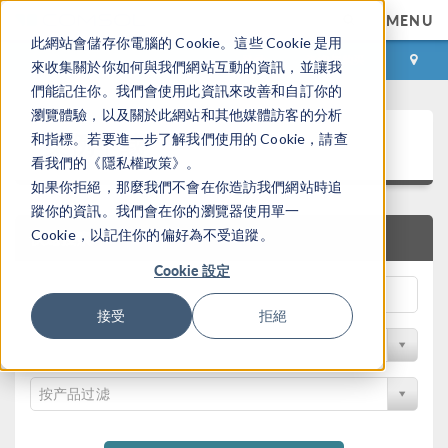
MENU
此網站會儲存你電腦的 Cookie。這些 Cookie 是用
登录
咨询与购买
來收集關於你如何與我們網站互動的資訊，並讓我
們能記住你。我們會使用此資訊來改善和自訂你的
瀏覽體驗，以及關於此網站和其他媒體訪客的分析
案例下载
和指標。若要進一步了解我們使用的 Cookie，請查
看我們的《隱私權政策》。
如果你拒絕，那麼我們不會在你造訪我們網站時追
蹤你的資訊。我們會在你的瀏覽器使用單一
Cookie，以記住你的偏好為不受追蹤。
快速搜索
Cookie 設定
接受
拒絕
按学科过滤
按产品过滤