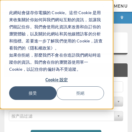
MENU
此網站會儲存你電腦的 Cookie。這些 Cookie 是用
登录
咨询与购买
來收集關於你如何與我們網站互動的資訊，並讓我
們能記住你。我們會使用此資訊來改善和自訂你的
瀏覽體驗，以及關於此網站和其他媒體訪客的分析
案例下载
和指標。若要進一步了解我們使用的 Cookie，請查
看我們的《隱私權政策》。
如果你拒絕，那麼我們不會在你造訪我們網站時追
蹤你的資訊。我們會在你的瀏覽器使用單一
Cookie，以記住你的偏好為不受追蹤。
快速搜索
Cookie 設定
接受
拒絕
按学科过滤
按产品过滤