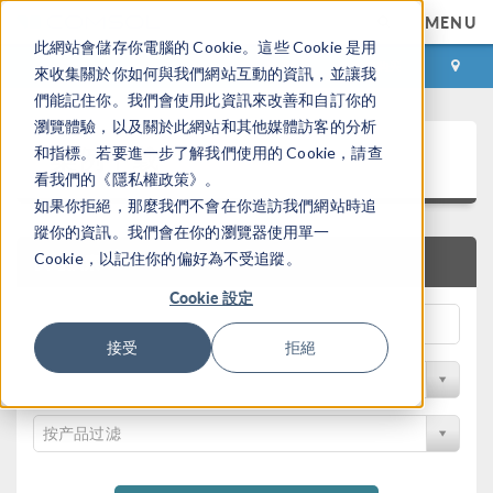
MENU
此網站會儲存你電腦的 Cookie。這些 Cookie 是用
登录
咨询与购买
來收集關於你如何與我們網站互動的資訊，並讓我
們能記住你。我們會使用此資訊來改善和自訂你的
瀏覽體驗，以及關於此網站和其他媒體訪客的分析
案例下载
和指標。若要進一步了解我們使用的 Cookie，請查
看我們的《隱私權政策》。
如果你拒絕，那麼我們不會在你造訪我們網站時追
蹤你的資訊。我們會在你的瀏覽器使用單一
Cookie，以記住你的偏好為不受追蹤。
快速搜索
Cookie 設定
接受
拒絕
按学科过滤
按产品过滤