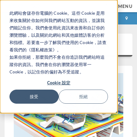
MENU
此網站會儲存你電腦的 Cookie。這些 Cookie 是用
登录
咨询与购买
來收集關於你如何與我們網站互動的資訊，並讓我
們能記住你。我們會使用此資訊來改善和自訂你的
瀏覽體驗，以及關於此網站和其他媒體訪客的分析
燃料电池开发中的建模与仿真
和指標。若要進一步了解我們使用的 Cookie，請查
看我們的《隱私權政策》。
如果你拒絕，那麼我們不會在你造訪我們網站時追
蹤你的資訊。我們會在你的瀏覽器使用單一
Cookie，以記住你的偏好為不受追蹤。
Cookie 設定
接受
拒絕