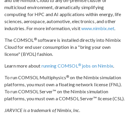
and the Nimbix Cloud to any on-premise cluster or
multicloud environment, dramatically simplifying
computing for HPC and AI applications within energy, life
sciences, aerospace, automotive, electronics, and other
industries. For more information, visit
www.nimbix.net
.
®
The COMSOL
software is installed directly into Nimbix
Cloud for end user consumption in a "bring your own
license" (BYOL) fashion.
®
Learn more about
running COMSOL
jobs on Nimbix
.
®
To run COMSOL Multiphysics
on the Nimbix simulation
platforms, you must own a floating network license (FNL).
To run COMSOL Server™ on the Nimbix simulation
platforms, you must own a COMSOL Server™ license (CSL).
JARVICE is a trademark of Nimbix, Inc.