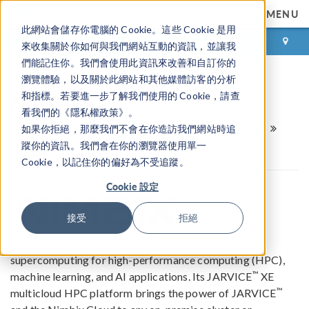
MENU
此網站會儲存你電腦的 Cookie。這些 Cookie 是用
登录
咨询与购买
來收集關於你如何與我們網站互動的資訊，並讓我
們能記住你。我們會使用此資訊來改善和自訂你的
瀏覽體驗，以及關於此網站和其他媒體訪客的分析
Nimbix
和指標。若要進一步了解我們使用的 Cookie，請查
看我們的《隱私權政策》。
COMSOL 合作伙伴和认证咨询机构
HPC Partners
如果你拒絕，那麼我們不會在你造訪我們網站時追
Nimbix
蹤你的資訊。我們會在你的瀏覽器使用單一
Cookie，以記住你的偏好為不受追蹤。
Cookie 設定
接受
拒絕
Nimbix is a leading provider of purpose-built cloud
supercomputing for high-performance computing (HPC),
™
machine learning, and AI applications. Its JARVICE
XE
™
multicloud HPC platform brings the power of JARVICE