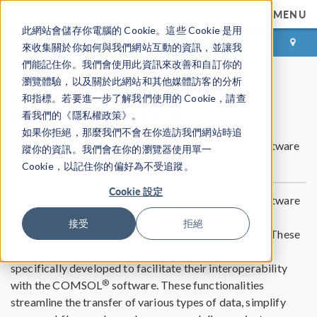
MENU
此網站會儲存你電腦的 Cookie。這些 Cookie 是用
登录
咨询与购买
來收集關於你如何與我們網站互動的資訊，並讓我
們能記住你。我們會使用此資訊來改善和自訂你的
瀏覽體驗，以及關於此網站和其他媒體訪客的分析
Independent Software
和指標。若要進一步了解我們使用的 Cookie，請查
Vendor (ISV) Partners
看我們的《隱私權政策》。
如果你拒絕，那麼我們不會在你造訪我們網站時追
Independent Software
COMSOL 合作伙伴和认证咨询机构
蹤你的資訊。我們會在你的瀏覽器使用單一
Vendor (ISV) Partners
Cookie，以記住你的偏好為不受追蹤。
Cookie 設定
COMSOL partners with a number of independent software
vendors (ISVs) whose software can be effortlessly
接受
拒絕
®
connected to the COMSOL Multiphysics
platform. These
third-party software packages include functionalities
specifically developed to facilitate their interoperability
®
with the COMSOL
software. These functionalities
streamline the transfer of various types of data, simplify