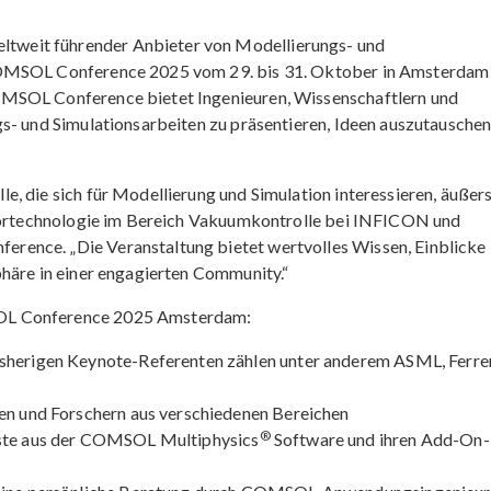
weit führender Anbieter von Modellierungs- und
COMSOL Conference 2025 vom 29. bis 31. Oktober in Amsterdam 
OMSOL Conference bietet Ingenieuren, Wissenschaftlern und
gs- und Simulationsarbeiten zu präsentieren, Ideen auszutausche
, die sich für Modellierung und Simulation interessieren, äußer
ensortechnologie im Bereich Vakuumkontrolle bei INFICON und
ence. „Die Veranstaltung bietet wertvolles Wissen, Einblicke 
phäre in einer engagierten Community.“
OL Conference 2025 Amsterdam:
isherigen Keynote-Referenten zählen unter anderem ASML, Ferre
ren und Forschern aus verschiedenen Bereichen
®
este aus der COMSOL Multiphysics
Software und ihren Add-On-