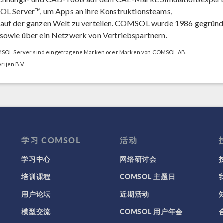
 Server™, um Apps an ihre Konstruktionsteams,
n auf der ganzen Welt zu verteilen. COMSOL wurde 1986 gegrün
 sowie über ein Netzwerk von Vertriebspartnern.
OL Server sind eingetragene Marken oder Marken von COMSOL AB.
ijen B.V.
学习 COMSOL
活动
学习中心
网络研讨会
培训课程
COMSOL 主题日
用户论坛
近期活动
模型交流
COMSOL 用户年会