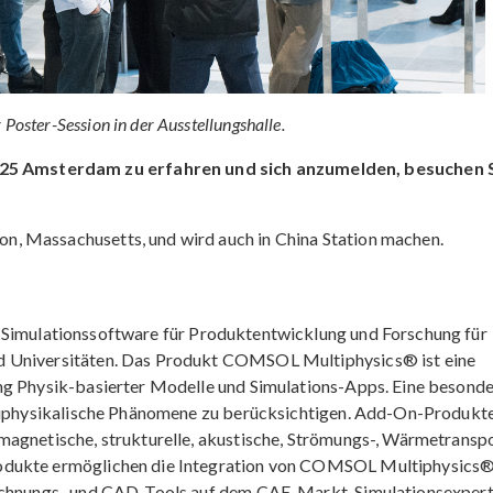
ster-Session in der Ausstellungshalle.
 Amsterdam zu erfahren und sich anzumelden, besuchen 
, Massachusetts, und wird auch in China Station machen.
on Simulationssoftware für Produktentwicklung und Forschung für
d Universitäten. Das Produkt COMSOL Multiphysics® ist eine
ng Physik-basierter Modelle und Simulations-Apps. Eine besond
ultiphysikalische Phänomene zu berücksichtigen. Add-On-Produkt
magnetische, strukturelle, akustische, Strömungs-, Wärmetransp
rodukte ermöglichen die Integration von COMSOL Multiphysics
rechnungs- und CAD-Tools auf dem CAE-Markt. Simulationsexper