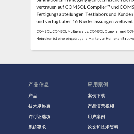
vertrauen auf COMSOL Compiler™ und COMSOL
Fertigungsabteilungen, Testlabors und Kunde
und verfügt über 16 Niederlassungen weltweit
COMSOL, COMSOL Multiphysics, COMSOL Compiler und COMS
Heineken ist eine eingetragene Marke von Heineken Brouwer
产品信息
应用案例
产品
案例下载
技术规格表
产品演示视频
许可证选项
用户案例
系统要求
论文和技术资料