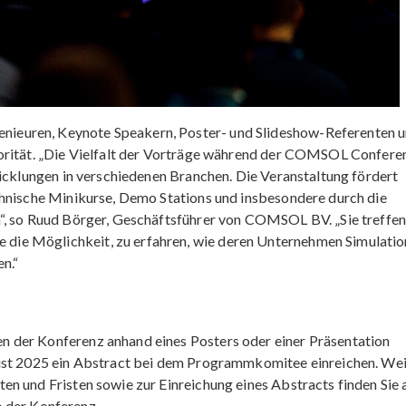
ieuren, Keynote Speakern, Poster- und Slideshow-Referenten 
iorität. „Die Vielfalt der Vorträge während der COMSOL Confere
wicklungen in verschiedenen Branchen. Die Veranstaltung fördert
chnische Minikurse, Demo Stations und insbesondere durch die
“, so Ruud Börger, Geschäftsführer von COMSOL BV. „Sie treffe
ie Möglichkeit, zu erfahren, wie deren Unternehmen Simulati
n.“
 der Konferenz anhand eines Posters oder einer Präsentation
gust 2025 ein Abstract bei dem Programmkomitee einreichen. We
n und Fristen sowie zur Einreichung eines Abstracts finden Sie 
 der Konferenz.