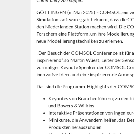
Community zu knüpfen.
GÖTTINGEN (6. Mai 2025) – COMSOL, ein welt
Simulationssoftware, gab bekannt, dass die 
den Niederlanden Station machen wird. Die C
Forschern eine Plattform, um ihre Modellierun
neue Modellierungstechniken zu erlernen.
„Der Besuch der COMSOL Conference ist für alle
inspirierend“, so Martin Wüest, Leiter der S
vormaliger Keynote Speaker der COMSOL Confer
innovative Ideen und eine inspirierende Atmos
Das sind die Programm-Highlights der COMS
Keynotes von Branchenführern; zu den b
und Bowers & Wilkins
Interaktive Präsentationen von Ingenieu
Minikurse, die Anwendern helfen, das B
Produkten herauszuholen