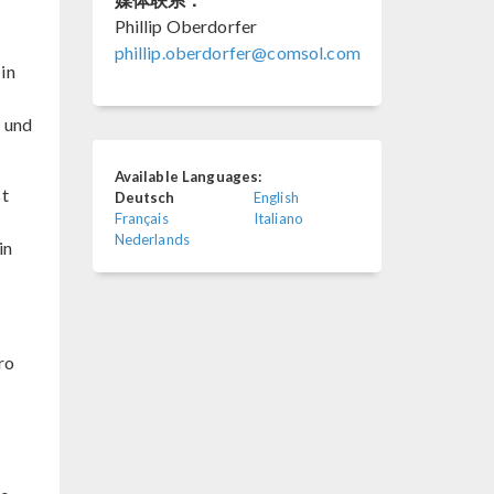
Phillip Oberdorfer
phillip.oberdorfer@comsol.com
in
n und
Available Languages:
st
Deutsch
English
Français
Italiano
Nederlands
in
ro