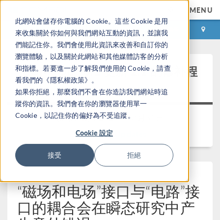
MENU
此網站會儲存你電腦的 Cookie。這些 Cookie 是用
登录
咨询与购买
來收集關於你如何與我們網站互動的資訊，並讓我
們能記住你。我們會使用此資訊來改善和自訂你的
瀏覽體驗，以及關於此網站和其他媒體訪客的分析
®
COMSOL
6.1 更新 2.1 的修补程
和指標。若要進一步了解我們使用的 Cookie，請查
看我們的《隱私權政策》。
序 1
如果你拒絕，那麼我們不會在你造訪我們網站時追
蹤你的資訊。我們會在你的瀏覽器使用單一
Cookie，以記住你的偏好為不受追蹤。
发布日期：2023年10月31日
Cookie 設定
Product Updates
接受
拒絕
“磁场和电场”接口与“电路”接
口的耦合会在瞬态研究中产